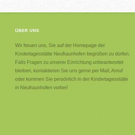
ÜBER UNS
Wir freuen uns, Sie auf der Homepage der
Kindertagesstätte Neufraunhofen begrüßen zu dürfen.
Falls Fragen zu unserer Einrichtung unbeantwortet
bleiben, kontaktieren Sie uns gerne per Mail, Anruf
oder kommen Sie persönlich in der Kindertagesstätte
in Neufraunhofen vorbei!